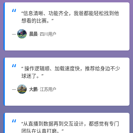
“信息清晰、功能齐全，我爸都能轻松找到他
想看的比赛。”
晨晨
· 四川用户
“ 操作逻辑顺、加载速度快，推荐给身边不少
球迷了。”
大鹏
· 江苏用户
“从直播到数据再到交互设计，都感觉有专门
团队在认真打磨。”