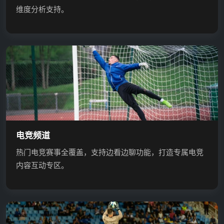
维度分析支持。
电竞频道
热门电竞赛事全覆盖，支持边看边聊功能，打造专属电竞
内容互动专区。