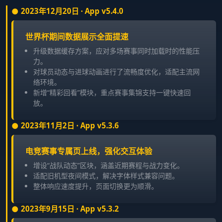
2023年12月20日 · App v5.4.0
世界杯期间数据展示全面提速
升级数据缓存方案，应对多场赛事同时加载时的性能压
力。
对球员动态与进球动画进行了流畅度优化，适配主流网
络环境。
新增“精彩回看”模块，重点赛事集锦支持一键快速回
放。
2023年11月2日 · App v5.3.6
电竞赛事专属页上线，强化交互体验
增设“战队动态”区块，涵盖近期赛程与战力变化。
适配旧机型夜间模式，解决字体样式兼容问题。
整体响应速度提升，页面切换更为顺滑。
2023年9月15日 · App v5.3.2