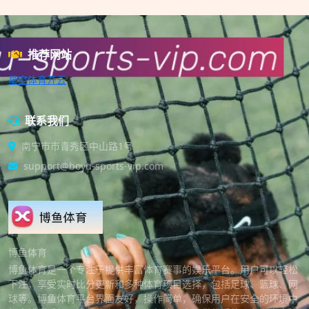
推荐网站
星空体育
开云
联系我们
南宁市市青秀区中山路1号
support@boyu-sports-vip.com
博鱼体育
博鱼体育是一个专注于提供丰富体育赛事的娱乐平台。用户可以轻松
下注，享受实时比分更新和多种体育项目选择，包括足球、篮球、网
球等。博鱼体育平台界面友好，操作简单，确保用户在安全的环境中