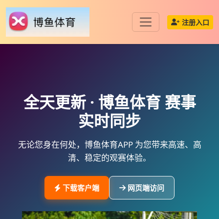
注册入口
全天更新 ·
博鱼体育
赛事
实时同步
无论您身在何处，
博鱼体育APP
为您带来高速、高
清、稳定的观赛体验。
下载客户端
网页端访问