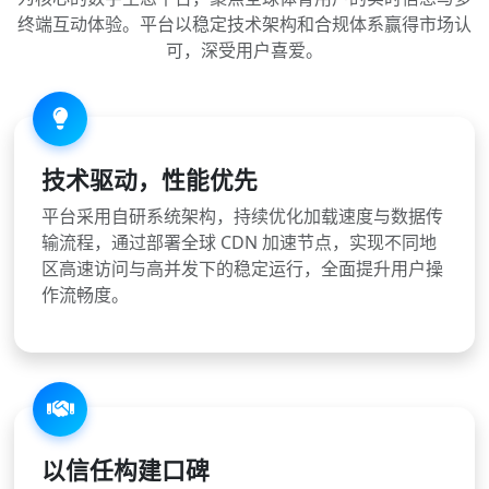
终端互动体验。平台以稳定技术架构和合规体系赢得市场认
可，深受用户喜爱。
技术驱动，性能优先
平台采用自研系统架构，持续优化加载速度与数据传
输流程，通过部署全球 CDN 加速节点，实现不同地
区高速访问与高并发下的稳定运行，全面提升用户操
作流畅度。
以信任构建口碑