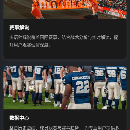
赛事解说
多语种解说覆盖国际赛事，结合战术分析与实时解读，提
升用户观赛理解深度。
数据中心
整合历史战绩、球员状态与赛事趋势， 为专业用户提供多