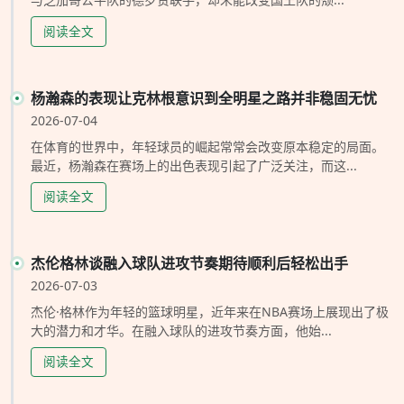
阅读全文
杨瀚森的表现让克林根意识到全明星之路并非稳固无忧
2026-07-04
在体育的世界中，年轻球员的崛起常常会改变原本稳定的局面。
最近，杨瀚森在赛场上的出色表现引起了广泛关注，而这...
阅读全文
杰伦格林谈融入球队进攻节奏期待顺利后轻松出手
2026-07-03
杰伦·格林作为年轻的篮球明星，近年来在NBA赛场上展现出了极
大的潜力和才华。在融入球队的进攻节奏方面，他始...
阅读全文