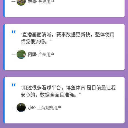
林哥
· 福建用户
“直播画面清晰，赛事数据更新快，整体使用
感受很流畅。”
阿辉
· 广州用户
“用过很多看球平台，博鱼体育 是目前最让我
安心的，数据全面且准确。”
小K
· 上海观赛用户