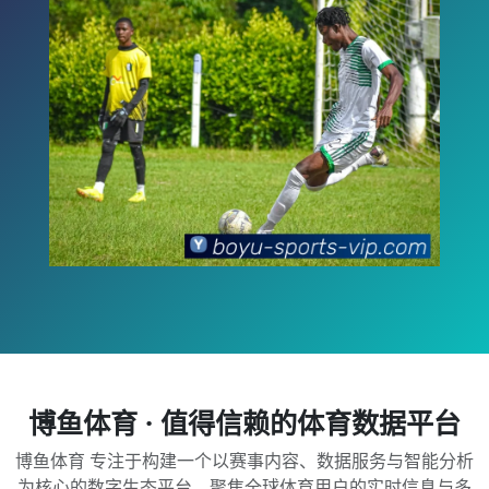
博鱼体育 · 值得信赖的体育数据平台
博鱼体育 专注于构建一个以赛事内容、数据服务与智能分析
为核心的数字生态平台，聚焦全球体育用户的实时信息与多