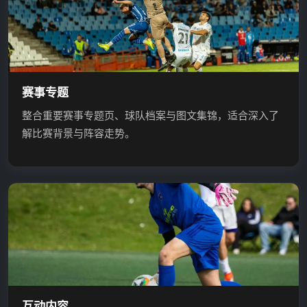
赛事专题
整合重要赛事专题页、球队档案与图文集锦，适合深入了
解比赛背景与阵容走势。
互动内容